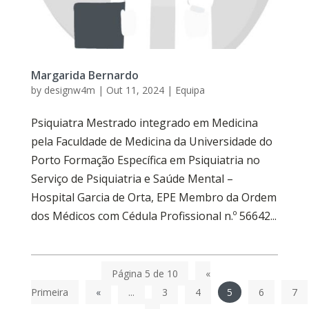
Margarida Bernardo
by
designw4m
|
Out 11, 2024
|
Equipa
Psiquiatra Mestrado integrado em Medicina
pela Faculdade de Medicina da Universidade do
Porto Formação Específica em Psiquiatria no
Serviço de Psiquiatria e Saúde Mental –
Hospital Garcia de Orta, EPE Membro da Ordem
dos Médicos com Cédula Profissional n.º 56642...
Página 5 de 10
«
Primeira
«
...
3
4
5
6
7