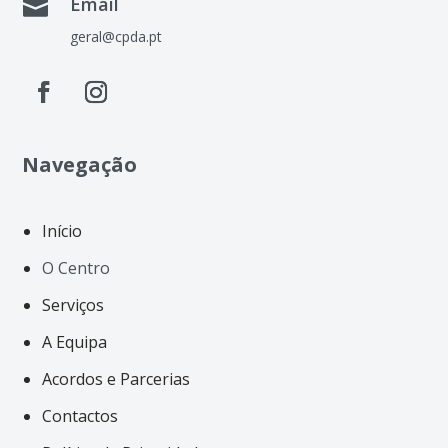
Email

geral@cpda.pt
Navegação
Início
O Centro
Serviços
A Equipa
Acordos e Parcerias
Contactos