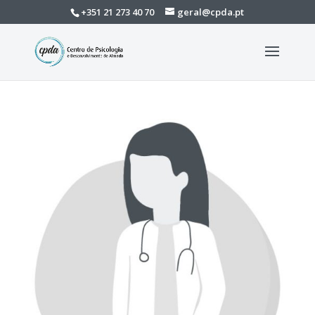
+351 21 273 40 70
geral@cpda.pt