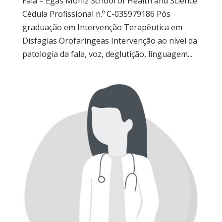
Fala – Egas Moniz School of Health and Science
Cédula Profissional n.º C-035979186 Pós
graduação em Intervenção Terapêutica em
Disfagias Orofaríngeas Intervenção ao nível da
patologia da fala, voz, deglutição, linguagem...