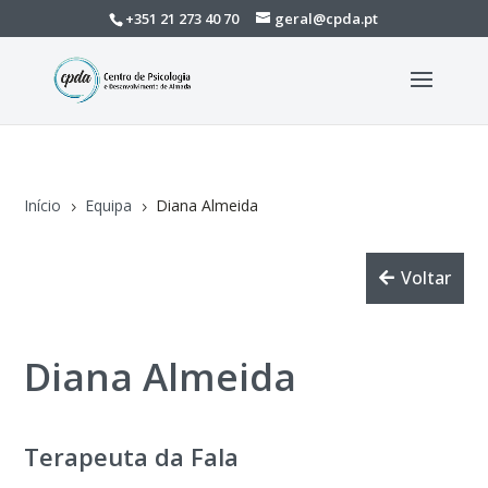
+351 21 273 40 70
geral@cpda.pt
Início
Equipa
Diana Almeida
5
5
Voltar
Diana Almeida
Terapeuta da Fala