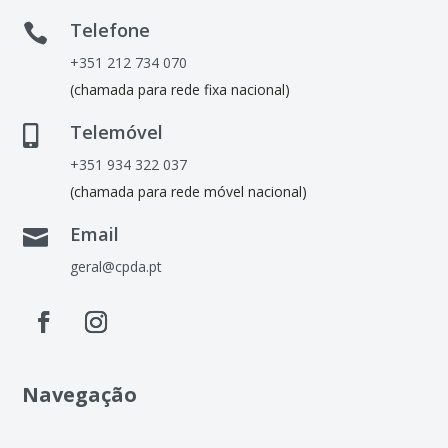
Telefone

+351 212 734 070
(chamada para rede fixa nacional)
Telemóvel

+351 934 322 037
(chamada para rede móvel nacional)
Email

geral@cpda.pt
Navegação