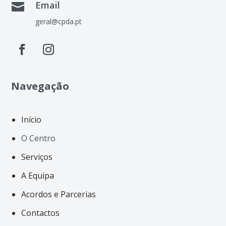
Email

geral@cpda.pt
Navegação
Início
O Centro
Serviços
A Equipa
Acordos e Parcerias
Contactos