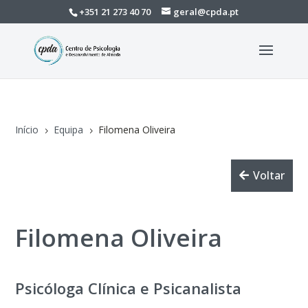
+351 21 273 40 70
geral@cpda.pt
Início
Equipa
Filomena Oliveira
5
5
Voltar
Filomena Oliveira
Psicóloga Clínica e Psicanalista