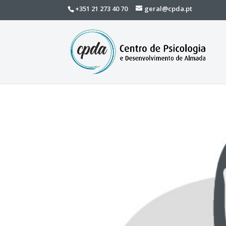
+351 21 273 40 70
geral@cpda.pt