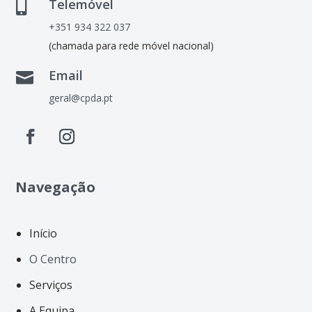
Telemóvel

+351 934 322 037
(chamada para rede móvel nacional)
Email

geral@cpda.pt
Navegação
Início
O Centro
Serviços
A Equipa