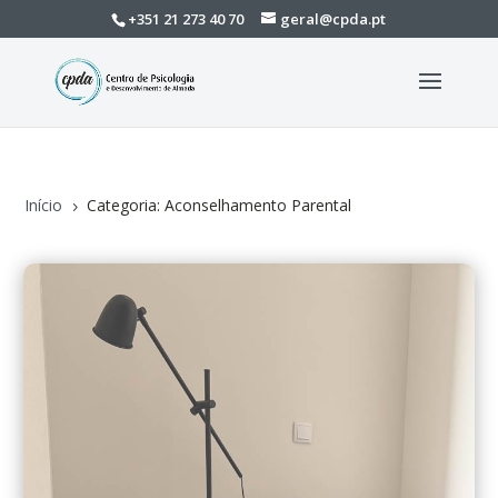
+351 21 273 40 70
geral@cpda.pt
Início
Categoria: Aconselhamento Parental
5