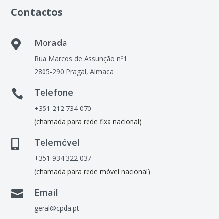
Contactos
Morada

Rua Marcos de Assunção nº1
2805-290 Pragal, Almada
Telefone

+351 212 734 070
(chamada para rede fixa nacional)
Telemóvel

+351 934 322 037
(chamada para rede móvel nacional)
Email

geral@cpda.pt