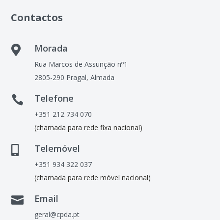
Contactos
Morada

Rua Marcos de Assunção nº1
2805-290 Pragal, Almada
Telefone

+351 212 734 070
(chamada para rede fixa nacional)
Telemóvel

+351 934 322 037
(chamada para rede móvel nacional)
Email

geral@cpda.pt