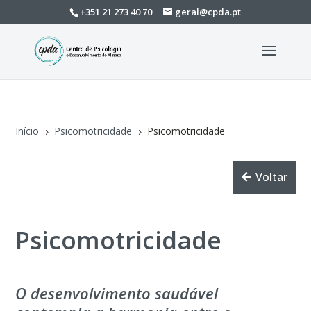
+351 21 273 40 70
geral@cpda.pt
Início
Psicomotricidade
Psicomotricidade
5
5
Voltar
Psicomotricidade
O desenvolvimento saudável