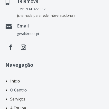
Telemóvel

+351 934 322 037
(chamada para rede móvel nacional)
Email

geral@cpda.pt
Navegação
Início
O Centro
Serviços
A Equipa