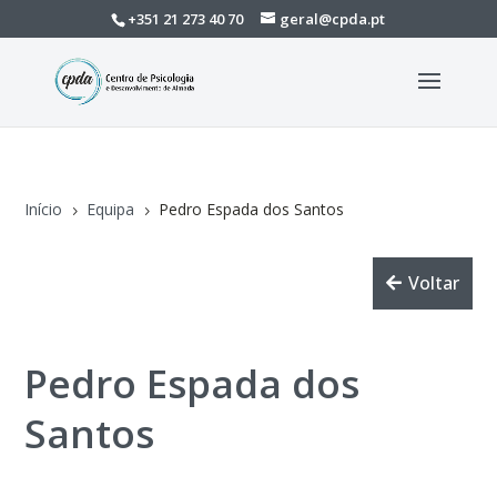
+351 21 273 40 70
geral@cpda.pt
Início
Equipa
Pedro Espada dos Santos
5
5
Voltar
Pedro Espada dos
Santos