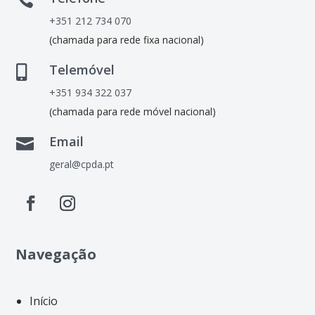

+351 212 734 070
(chamada para rede fixa nacional)
Telemóvel

+351 934 322 037
(chamada para rede móvel nacional)
Email

geral@cpda.pt
Navegação
Início