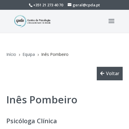
+351 21 273 40 70
geral@cpda.pt
Início
Equipa
Inês Pombeiro
5
5
Voltar
Inês Pombeiro
Psicóloga Clínica