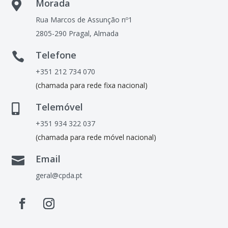
Morada

Rua Marcos de Assunção nº1
2805-290 Pragal, Almada
Telefone

+351 212 734 070
(chamada para rede fixa nacional)
Telemóvel

+351 934 322 037
(chamada para rede móvel nacional)
Email

geral@cpda.pt