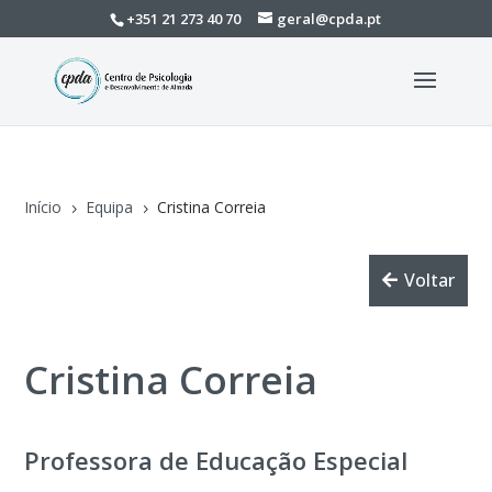
+351 21 273 40 70
geral@cpda.pt
Início
Equipa
Cristina Correia
5
5
Voltar
Cristina Correia
Professora de Educação Especial